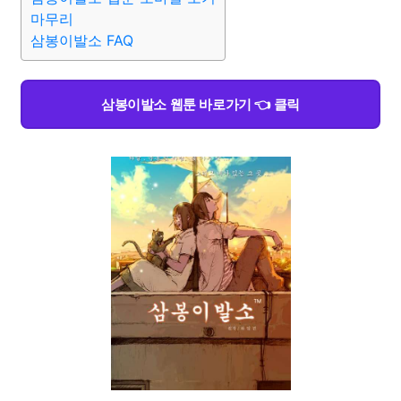
마무리
삼봉이발소 FAQ
삼봉이발소 웹툰 바로가기 👈 클릭