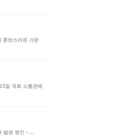
이 혼란스러운 가운
23일 국회 소통관에
발생 원인 - …