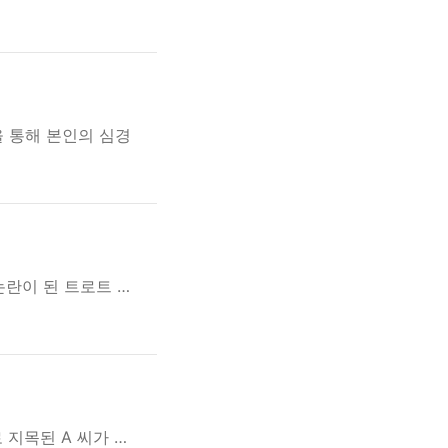
 통해 본인의 심경
논란이 된 트로트 …
 지목된 A 씨가 …