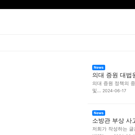
News
의대 증원 대법
의대 증원 정책의 중
및…
2024-06-17
News
소방관 부상 사
저희가 작성하는 글