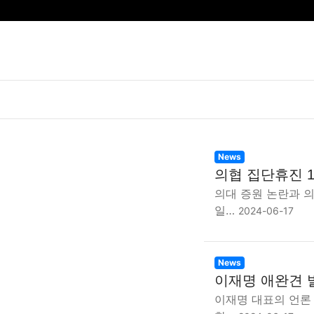
News
의협 집단휴진 1
의대 증원 논란과 
일…
2024-06-17
News
이재명 애완견 
이재명 대표의 언론