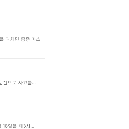
을 다치면 종종 마스
주운전으로 사고를…
 18일을 제3차…