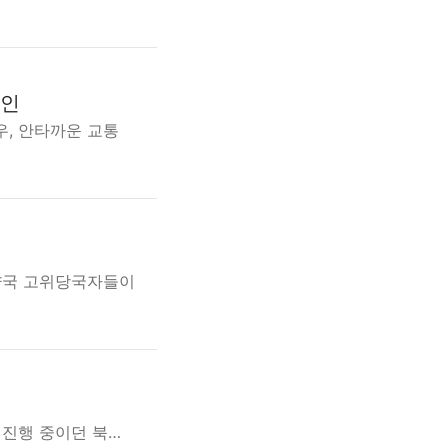
원인
우, 안타까운 교통
 양국 고위당국자들이
 진행 중이던 북…