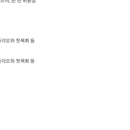
며, 한 전 위원장
과각오와 첫목회 등
과각오와 첫목회 등