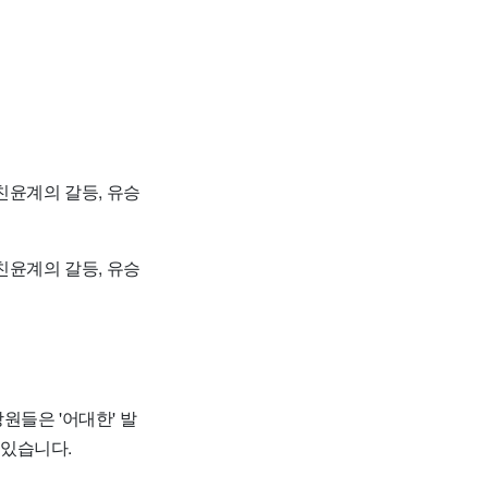
친윤계의 갈등, 유승
친윤계의 갈등, 유승
원들은 '어대한' 발
 있습니다.