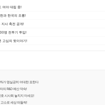
 여야 대립 중!
북한과 한국의 조롱!
록 지사 축전 공개!
00명 전투기 투입!
 고심의 뒷이야기!
9%가 명실공히 어대한 표한다
의 R&D 예산 약속!
호 시사회 놓치지 마세요!
 고소로 세상 떠들썩!