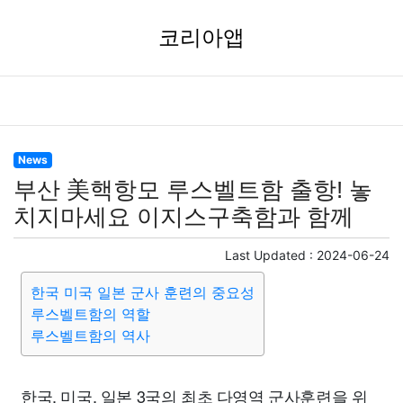
코리아앱
News
부산 美핵항모 루스벨트함 출항! 놓
치지마세요 이지스구축함과 함께
Last Updated :
2024-06-24
한국 미국 일본 군사 훈련의 중요성
루스벨트함의 역할
루스벨트함의 역사
한국, 미국, 일본 3국의 최초 다영역 군사훈련을 위